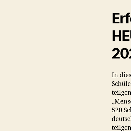
Er
HE
20
In die
Schül
teilg
„Mensc
520 Sc
deuts
teilge