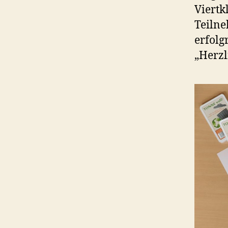
Viertk
Teilne
erfolg
„Herzl