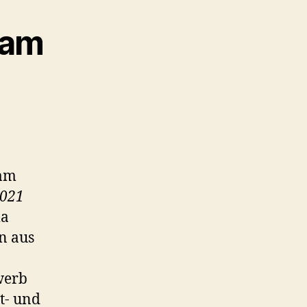
 am
 am
021
ma
n aus
werb
t- und