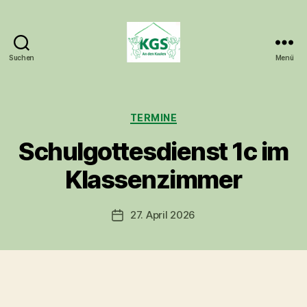
Suchen
Menü
KGS
An
den
Kaulen
Kategorien
TERMINE
Schulgottesdienst 1c im
Klassenzimmer
27. April 2026
Veröffentlichungsdatum